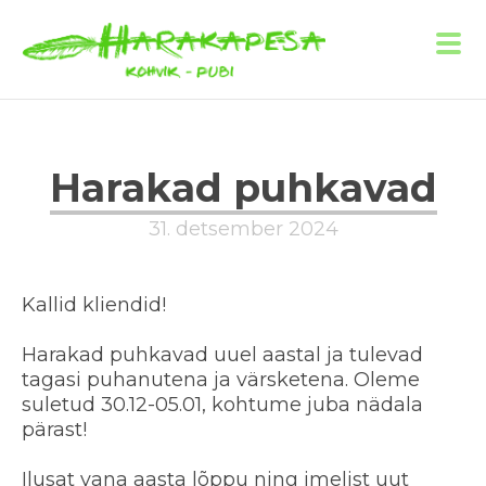
Harakad puhkavad
31. detsember 2024
Kallid kliendid!
Harakad puhkavad uuel aastal ja tulevad
tagasi puhanutena ja värsketena. Oleme
suletud 30.12-05.01, kohtume juba nädala
pärast!
Ilusat vana aasta lõppu ning imelist uut